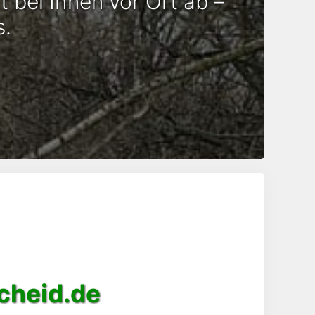
t bei Ihnen vor Ort ab –
s.
cheid.de