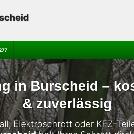
scheid
277
g in Burscheid – kos
& zuverlässig
ll, Elektroschrott oder KFZ-Tei