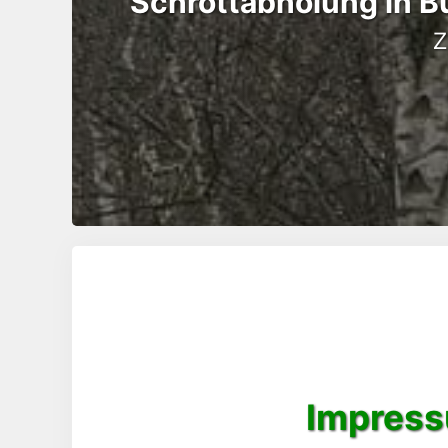
Schrottabholung in B
z
Impress